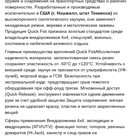
оружия и снаряжения на транспортных средствах и рабочих
поверхностях. Разработанные и производимые
исключительно в
США (г. Нэшвилл, штат Теннесси)
из
высокопрочного синтетического каучука, они заменяют
ненадежные ремни, веревки и металлические зажимы.
Продукция Quick Fist признана золотым стандартом среди
владельцев внедорожников 4х4, спецслужб, военных,
охотников и любителей активного отдыха.
Главные преимущества креплений Quick FistАбсолютная
надежность материала: запатентованная смесь резин
сохраняет эластичность от -50°C до +120°C. Устойчивость к
внешней среде: каучук не трескается от ультрафиолета (УФ-
лучей), морской воды и ГСМ. Безопасность при
экстремальной езде: предотвращает срыв тяжелого
оборудования при офф-роуд тряске. Мгновенный доступ
(Quick Release): инструмент извлекается одним движением
руки за счет удобной защелки.Защита снаряжения: мягкая
резина не царапает краску, пластик и металл закрепленных
вещей.
Сферы применения Внедорожники 4х4, экспедиции и
квадроциклы (ATV/UTV): фиксация лопат, топоров, реечных
домкратов (Hi-Jack), канистр и сэнд-траков на