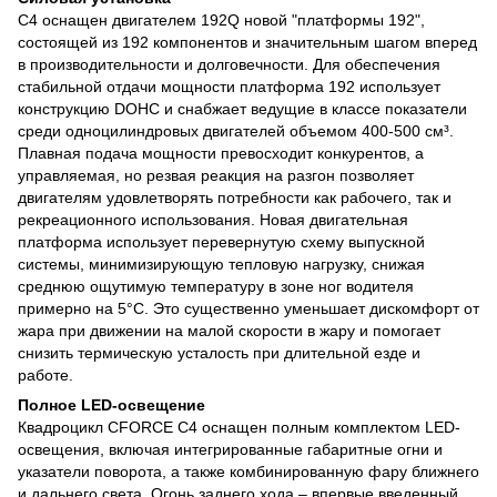
C4 оснащен двигателем 192Q новой "платформы 192",
состоящей из 192 компонентов и значительным шагом вперед
в производительности и долговечности. Для обеспечения
стабильной отдачи мощности платформа 192 использует
конструкцию DOHC и снабжает ведущие в классе показатели
среди одноцилиндровых двигателей объемом 400-500 см³.
Плавная подача мощности превосходит конкурентов, а
управляемая, но резвая реакция на разгон позволяет
двигателям удовлетворять потребности как рабочего, так и
рекреационного использования. Новая двигательная
платформа использует перевернутую схему выпускной
системы, минимизирующую тепловую нагрузку, снижая
среднюю ощутимую температуру в зоне ног водителя
примерно на 5°C. Это существенно уменьшает дискомфорт от
жара при движении на малой скорости в жару и помогает
снизить термическую усталость при длительной езде и
работе.
Полное LED-освещение
Квадроцикл CFORCE C4 оснащен полным комплектом LED-
освещения, включая интегрированные габаритные огни и
указатели поворота, а также комбинированную фару ближнего
и дальнего света. Огонь заднего хода – впервые введенный