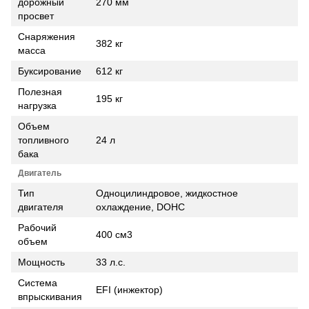
дорожный
270 мм
просвет
Снаряжения
382 кг
масса
Буксирование
612 кг
Полезная
195 кг
нагрузка
Объем
топливного
24 л
бака
Двигатель
Тип
Одноцилиндровое, жидкостное
двигателя
охлаждение, DOHC
Рабочий
400 см3
объем
Мощность
33 л.с.
Система
EFI (инжектор)
впрыскивания