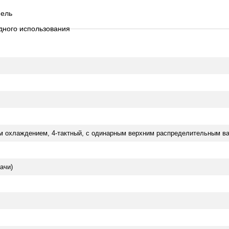
нель
дного использования
 охлаждением, 4-тактный, с одинарным верхним распределительным ва
ачи)