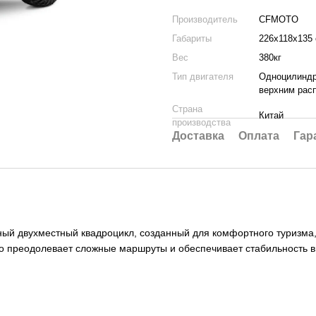
Производитель
CFMOTO
Габариты
226x118x135
Вес
380кг
Тип двигателя
Одноцилиндр
верхним рас
Страна
Китай
производства
Доставка
Оплата
Гар
ый двухместный квадроцикл, созданный для комфортного туризма,
ко преодолевает сложные маршруты и обеспечивает стабильность в