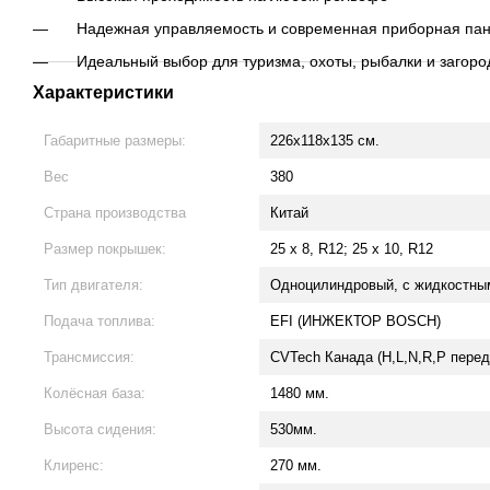
Надежная управляемость и современная приборная па
Идеальный выбор для туризма, охоты, рыбалки и загоро
Характеристики
Габаритные размеры:
226x118x135 см.
Вес
380
Страна производства
Китай
Размер покрышек:
25 x 8, R12; 25 x 10, R12
Тип двигателя:
Одноцилиндровый, с жидкостным
Подача топлива:
EFI (ИНЖЕКТОР BOSCH)
Трансмиссия:
CVTech Канада (H,L,N,R,P перед
Колёсная база:
1480 мм.
Высота сидения:
530мм.
Клиренс:
270 мм.