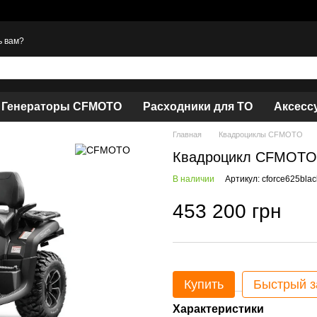
ь вам?
Генераторы CFMOTO
Расходники для ТО
Аксесс
Главная
Квадроциклы CFMOTO
Квадроцикл CFMOTO C
В наличии
Артикул: cforce625blac
453 200 грн
Купить
Быстрый з
Характеристики