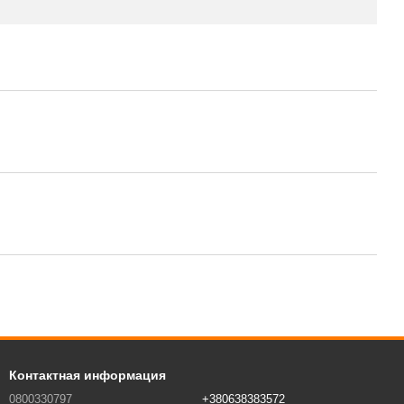
Контактная информация
0800330797
+380638383572