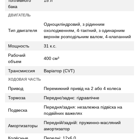
топливного
15 л
бака
ДВИГАТЕЛЬ
Одноциліндровий, з рідинним
Тип двигателя
охолодженням, 4-тактний, з одинарним
верхнім розподільним валом, 4-клапанний
Мощность
31 к.с.
Рабочий
400 см³
объем
Трансмиссия
Варіатор (CVT)
ХОДОВАЯ ЧАСТЬ
Привод
Перемикний привід на 2 або 4 колеса
Тормоза
Переднє/заднє: гідравлічне
Передня/задня: незалежна підвіска на
Подвеска
подвійних важелях
Передній/задній: пружинно-масляний
Амортизаторы
амортизатор
Колёсные
Передні: 12х6,0