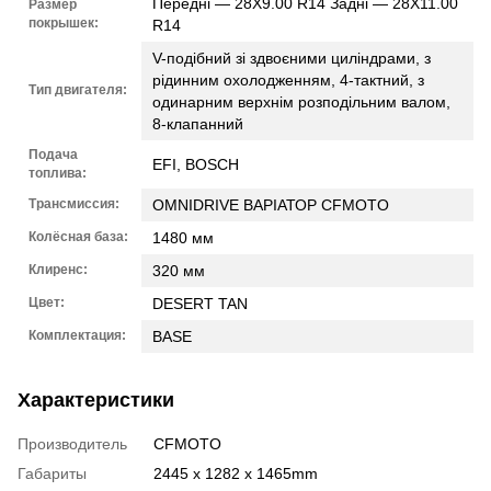
Передні — 28X9.00 R14 Задні — 28X11.00
Размер
покрышек:
R14
V-подібний зі здвоєними циліндрами, з
рідинним охолодженням, 4-тактний, з
Тип двигателя:
одинарним верхнім розподільним валом,
8-клапанний
Подача
EFI, BOSCH
топлива:
Трансмиссия:
OMNIDRIVE ВАРІАТОР CFMOTO
Колёсная база:
1480 мм
Клиренс:
320 мм
Цвет:
DESERT TAN
Комплектация:
BASE
Характеристики
Производитель
CFMOTO
Габариты
2445 x 1282 x 1465mm