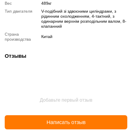
Вес
489кг
Тип двигателя
V-подібний зі здвоєними циліндрами, з
рідинним охолодженням, 4-тактний, з
одинарним верхнім розподільним валом, 8-
клапанний
Страна
Китай
производства
Отзывы
Добавьте первый отзыв
Написать отзыв