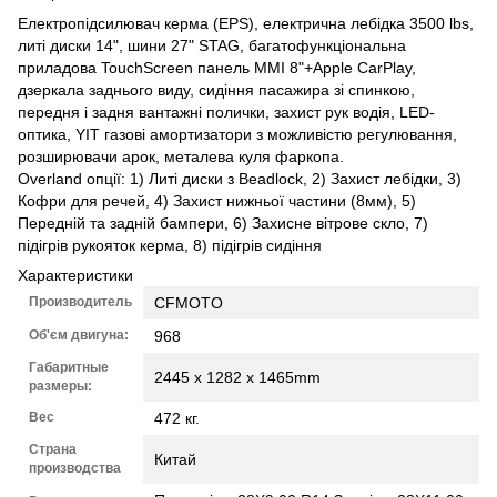
Електропідсилювач керма (EPS), електрична лебідка 3500 lbs,
литі диски 14", шини 27" STAG, багатофункціональна
приладова TouchScreen панель MMI 8"+Apple CarPlay,
дзеркала заднього виду, сидіння пасажира зі спинкою,
передня і задня вантажні полички, захист рук водія, LED-
оптика, YIT газові амортизатори з можливістю регулювання,
розширювачи арок, металева куля фаркопа.
Overland опції: 1) Литі диски з Beadlock, 2) Захист лебідки, 3)
Кофри для речей, 4) Захист нижньої частини (8мм), 5)
Передній та задній бампери, 6) Захисне вітрове скло, 7)
підігрів рукояток керма, 8) підігрів сидіння
Характеристики
Производитель
CFMOTO
Об'єм двигуна:
968
Габаритные
2445 x 1282 x 1465mm
размеры:
Вес
472 кг.
Страна
Китай
производства