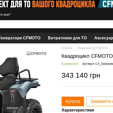
ти вам?
Генератори CFMOTO
Витратники для ТО
Аксесуа
Головна
Квадроцикли CFMOTO
Квадроцикл CFMOTO 
В наявності
Артикул: C4_Gedanit
343 140 грн
Купити
Замовити
Характеристики