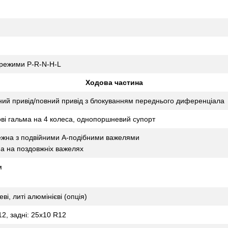
 режими P-R-N-H-L
Ходова частина
ний привід/повний привід з блокуванням переднього диференціала
кові гальма на 4 колеса, однопоршневий супорт
ежна з подвійними А-подібними важелями
а на поздовжніх важелях
м
ві, литі алюмінієві (опція)
2, задні: 25x10 R12