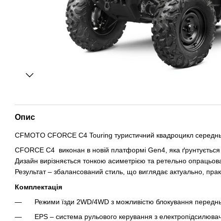
Опис
CFMOTO CFORCE C4 Touring туристичний квадроцикл середньо
CFORCE C4 виконан в новій платформі Gen4, яка ґрунтується н
Дизайн вирізняється тонкою асиметрією та ретельно опрацьов
Результат – збалансований стиль, що виглядає актуально, пра
Комплектація
Режими їзди 2WD/4WD з можливістю блокування переднь
EPS – система рульового керування з електропідсилюва