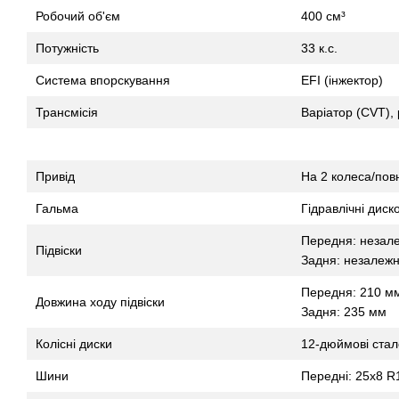
Робочий об'єм
400 см³
Потужність
33 к.с.
Система впорскування
EFI (інжектор)
Трансмісія
Варіатор (CVT),
Привід
На 2 колеса/пов
Гальма
Гідравлічні дис
Передня: незал
Підвіски
Задня: незалежн
Передня: 210 м
Довжина ходу підвіски
Задня: 235 мм
Колісні диски
12-дюймові стале
Шини
Передні: 25x8 R1