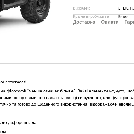
Виробник
CFMOT
Країна виробництва
Китай
Доставка
Оплата
Гар
ї потужності
а філософії "менше означає більше". Зайві елементи усунуто, щоб
аними поверхнями, що надають техніці вишуканого, але функціонал
ктично та готово до щоденного використання, відображаючи еволюці
ого диференціала
чем