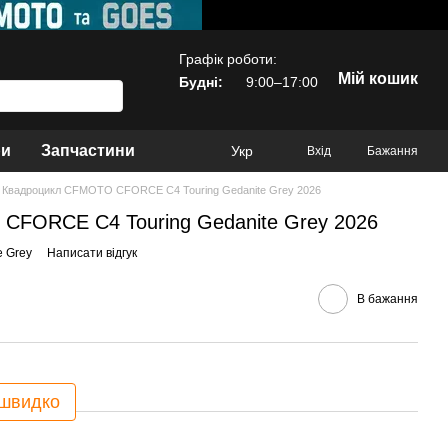
Графік роботи:
Мій кошик
Будні:
9:00–17:00
ри
Запчастини
Укр
Вхід
Бажання
Квадроцикл CFMOTO CFORCE C4 Touring Gedanite Grey 2026
CFORCE C4 Touring Gedanite Grey 2026
e Grey
Написати відгук
В бажання
 швидко