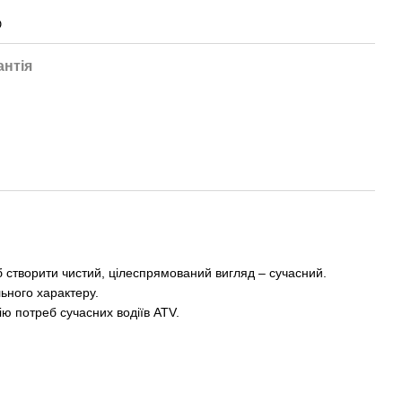
O
антія
 створити чистий, цілеспрямований вигляд – сучасний.
ьного характеру.
ю потреб сучасних водіїв ATV.