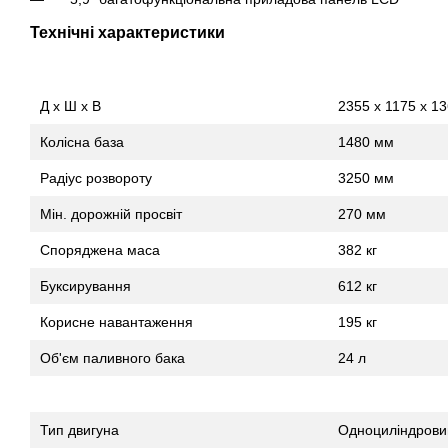
Технічні характеристики
Д x Ш x В
2355 x 1175 x 1
Колісна база
1480 мм
Радіус розвороту
3250 мм
Мін. дорожній просвіт
270 мм
Споряджена маса
382 кг
Буксирування
612 кг
Корисне навантаження
195 кг
Об'єм паливного бака
24 л
Тип двигуна
Одноциліндрови