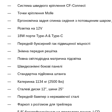
Система швидкого кріплення CF-Connect
Точки кріплення Molle
Ергономічна задня спинка сидіння з потовщеним шаром
Розетка на 12V
18W порти Type-A & Type-C
Передній буксирний гак підвищеної міцності
Знімна передня решітка
Повна світлодіодна матрична підсвітка
Швидкознімні бокові панелі
Стандартна підйомна штанга
Катеринка 1134 кг (2500 lbs)
Сталеві диски 12", шини 25"
Передній бампер з нержавіючої сталі
Фаркоп з роз'ємом для трейлера
5,9” багатофункціональна приладова панель LCD