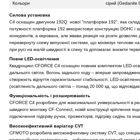
Кольори
сірий (Gedanite 
Силова установка
C4 оснащен двигуном 192Q нової "платформи 192", яка складаєт
потужності платформа 192 використовує конструкцію DOHC і за
конкурентів, а керована, але жвава реакція на розгін дозволя
перевернуту схему випускної системи, що мінімізує теплове н
при русі на малій швидкості в спеку та допомагає знизити термі
Повне LED-освітлення
Квадроцикл CFORCE C4 оснащен повним комплектом LED-освітл
дальнього світла. Вогонь заднього ходу – вперше запроваджени
створюють відчуття горизонтальної стабільності. LED-освітлен
(освітленість дальнього світла – понад 20 000 кд, що відповіда
Функціональність і розширюваність
CFORCE C4 розроблен для максимальної універсальності в реал
швидкого монтажу CF-Connect, новій конструкції кріплення ящ
підключення підігріву ручок, прожекторів, підігріву сидінь та і
Високоефективний варіатор CVT
CFMOTO розробила високоефективну систему CVT, що спеціально
рекреаційного застосування – забезпечується плавний старт і 