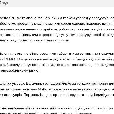
Grey)
ься зі 192 компонентів і є значним кроком уперед у продуктивності 
безпечує провідні в класі показники серед одноциліндрових двигун
є двигунам задовольняти потреби як робочого, так і рекреаційного 
авантаження, знижуючи середню відчутну температуру в зоні ніг вод
чну втому під час тривалої їзди та роботи.
ення, включно з інтегрованими габаритними вогнями та покажчик
й CFMOTO у цьому сегменті – додатково покращує видимість при русі
ня забезпечує потужне та рівномірне світло для покращення видимост
є автомобільному рівню).
ьних умовах. Багажники оснащені кількома точками кріплення для н
иків та точкам монтажу Molle, встановлення аксесуарів стало ще з
нших аксесуарів. Персоналізація є простою і зручною – під індивідуаль
 підібрана під характеристики потужності двигунної платформи 19
знижується втома водія при виконанні складних завдань.