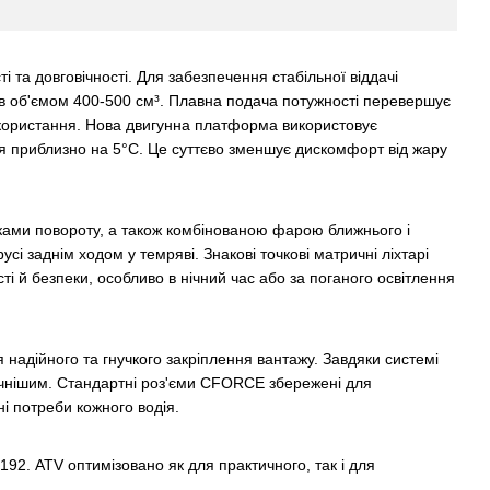
та довговічності. Для забезпечення стабільної віддачі
ів об'ємом 400-500 см³. Плавна подача потужності перевершує
використання. Нова двигунна платформа використовує
ія приблизно на 5°C. Це суттєво зменшує дискомфорт від жару
ами повороту, а також комбінованою фарою ближнього і
 заднім ходом у темряві. Знакові точкові матричні ліхтарі
і й безпеки, особливо в нічний час або за поганого освітлення
адійного та гнучкого закріплення вантажу. Завдяки системі
ручнішим. Стандартні роз'єми CFORCE збережені для
ні потреби кожного водія.
2. ATV оптимізовано як для практичного, так і для