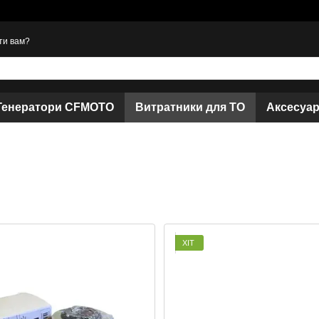
ти вам?
Генератори CFMOTO
Витратники для ТО
Аксесуа
ХІТ