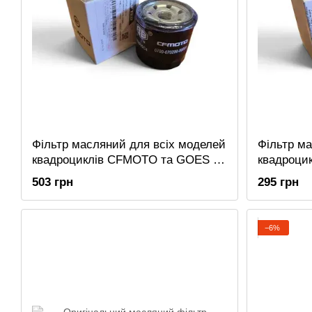
Фільтр масляний для всіх моделей
Фільтр м
квадроциклів CFMOTO та GOES с
квадроци
2026г.
503 грн
295 грн
−6%