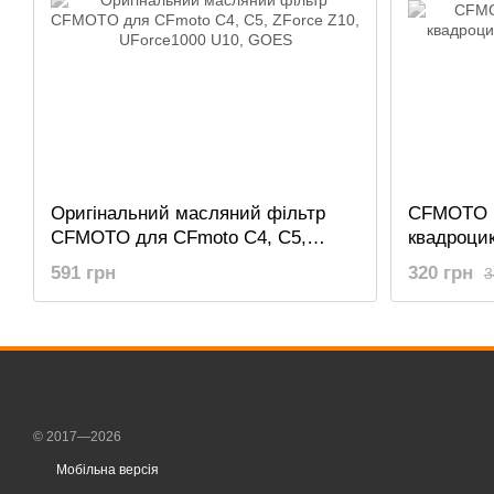
Оригінальний масляний фільтр
CFMOTO 
CFMOTO для CFmoto C4, C5,
квадроци
ZForce Z10, UForce1000 U10, GOES
оригинал
591 грн
320 грн
3
© 2017—2026
Мобільна версія