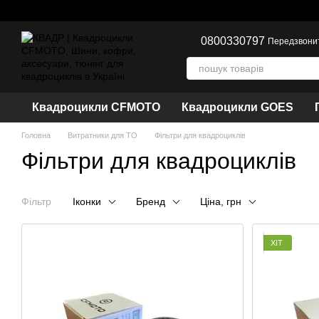
Перейти до основного контенту
0800330797
Передзвони
Квадроцикли CFMOTO
Квадроцикли GOES
Головна
Витратники для ТО
Фільтри для квадроциклів
Фільтри для квадроциклів
Фільтр
Іконки
Бренд
Ціна, грн
ХІТ