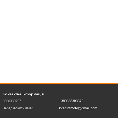
Контактна інформація
0800330797
+380638383572
kvadrcfmoto@gmail.com
Передзвонити вам?