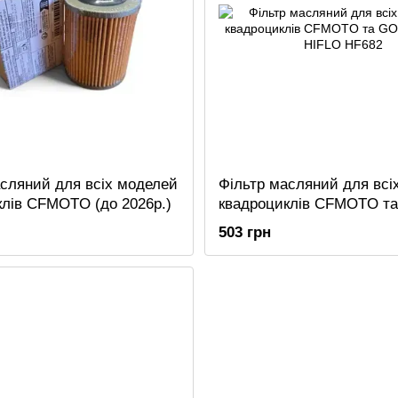
асляний для всіх моделей
Фільтр масляний для всі
клів CFMOTO (до 2026р.)
квадроциклів CFMOTO т
2026г. HIFLO HF682
503 грн