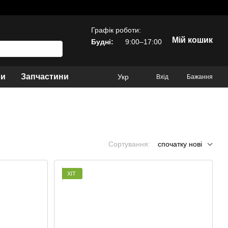
Графік роботи:
Мій кошик
Будні:
9:00–17:00
ри
Запчастини
Укр
Вхід
Бажання
Сортування:
спочатку нові
ХІТ