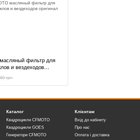
масляный фильтр для
клов и вездеходов
40 грн
Каталог
Клієнтам
Квадроцикли CFMOTO
Вхід до кабінету
Квадроцикли GOES
Про нас
Генератори CFMOTO
Оплата і доставка