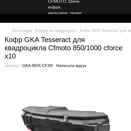
Аксесуари
Кофри на квадроцикл
Кофр GKA Tesseract для к
Кофр GKA Tesseract для
квадроцикла Cfmoto 850/1000 cforce
x10
Артикул:
GKA-BOX-CFX8
Написати відгук