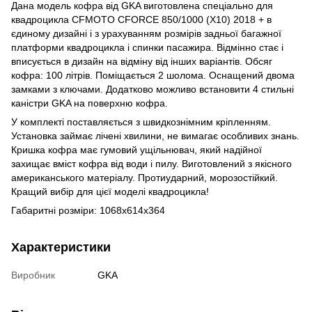
Дана модель кофра від GKA виготовлена ​​спеціально для
квадроцикла CFMOTO CFORCE 850/1000 (X10) 2018 + в
єдиному дизайні і з урахуванням розмірів задньої багажної
платформи квадроцикла і спинки пасажира. Відмінно стає і
вписується в дизайн на відміну від інших варіантів. Обсяг
кофра: 100 літрів. Поміщається 2 шолома. Оснащений двома
замками з ключами. Додатково можливо встановити 4 стильні
каністри GKA на поверхню кофра.
У комплекті поставляється з швидкознімним кріпленням.
Установка займає лічені хвилини, не вимагає особливих знань.
Кришка кофра має гумовий ущільнювач, який надійної
захищає вміст кофра від води і пилу. Виготовлений з якісного
американського матеріалу. Протиударний, морозостійкий.
Кращий вибір для цієї моделі квадроцикла!
Габаритні розміри: 1068х614х364
Характеристики
Виробник
GKA